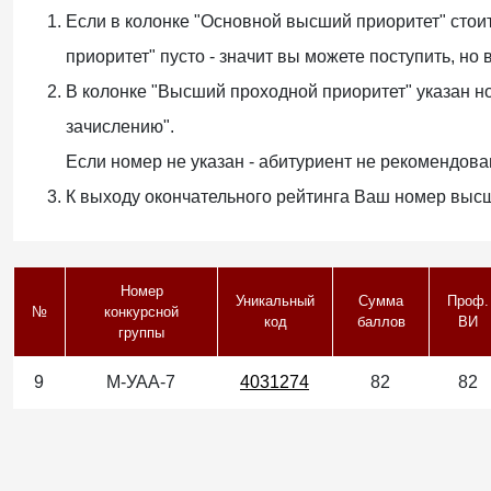
Если в колонке "Основной высший приоритет" стоит
приоритет" пусто - значит вы можете поступить, но
В колонке "Высший проходной приоритет" указан н
зачислению".
Если номер не указан - абитуриент не рекомендова
К выходу окончательного рейтинга Ваш номер выс
Номер
Уникальный
Сумма
Проф.
№
конкурсной
код
баллов
ВИ
группы
9
М-УАА-7
4031274
82
82