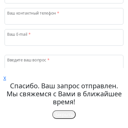
Ваш контактный телефон
*
Бюджетных мест
24
Ваш E-mail
*
Контрактных мест
24
Введите ваш вопрос
*
Срок обучения
X
4 года
Спасибо. Ваш запрос отправлен.
Мы свяжемся с Вами в ближайшее
Отправить
время!
Стоимость в ₽
Нажимая на кнопку «Отправить» вы соглашаетесь
152 000
с
Закрыть
политикой по обработке персональных данных.