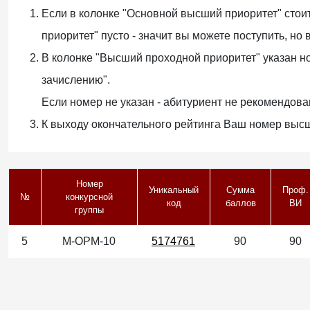
Если в колонке "Основной высший приоритет" стоит
приоритет" пусто - значит вы можете поступить, но
В колонке "Высший проходной приоритет" указан н
зачислению".
Если номер не указан - абитуриент не рекомендова
К выходу окончательного рейтинга Ваш номер выс
Номер
Уникальный
Сумма
Проф.
№
конкурсной
код
баллов
ВИ
группы
5
М-ОРМ-10
5174761
90
90