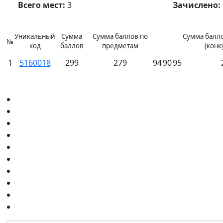
Всего мест:
3
Зачислено:
Уникальный
Сумма
Сумма баллов по
Сумма балло
№
код
баллов
предметам
(конк
1
5160018
299
279
94
90
95