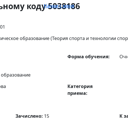
ьному коду 5038186
Начни с меня
:01
гическое образование (Теория спорта и технологии спо
Форма обучения:
Оч
 образование
ова
Категория
приема:
Зачислено:
15
К з