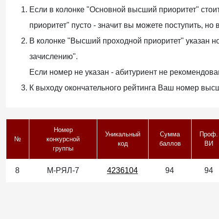
Если в колонке "Основной высший приоритет" стоит
приоритет" пусто - значит вы можете поступить, но
В колонке "Высший проходной приоритет" указан н
зачислению".
Если номер не указан - абитуриент не рекомендова
К выходу окончательного рейтинга Ваш номер выс
Номер
Уникальный
Сумма
Проф.
№
конкурсной
код
баллов
ВИ
группы
8
М-РЯЛ-7
4236104
94
94