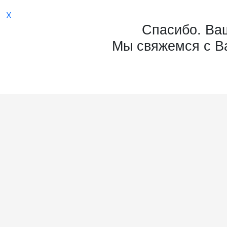
Ваш E-mail
*
X
Спасибо. Ваш
Мы свяжемся с В
Об у
Отправить
Нажимая на кнопку «Отправить» вы соглаш
политикой по обработке персональных дан
Карьера 