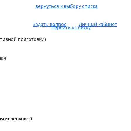
вернуться к выбору списка
Задать вопрос
Личный кабинет
перейти к списку
ртивной подготовки)
ная
ачислению:
0