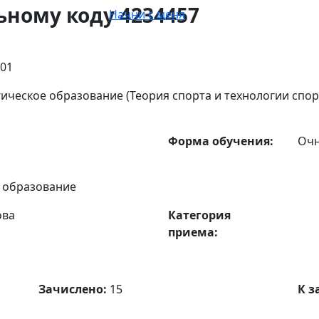
ьному коду 4234457
Начни с меня
:01
гическое образование (Теория спорта и технологии спо
Форма обучения:
Оч
 образование
ова
Категория
приема:
Зачислено:
15
К з