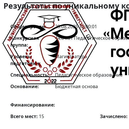
Результаты по уникальному ко
Сформирован:
29.08.2025 10:00:01
Конкурсная
44.04.01 Педагогическое образо
группа:
Уровень
Магистратура
подготовки:
Специальность:
Педагогическое образование
Основание:
Бюджетная основа
Финансирование:
Всего мест:
15
Зачислено: