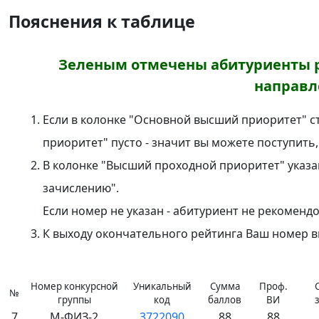
Пояснения к таблице
Зеленым отмечены абитуриенты р
направл
Если в колонке "Основной высший приоритет" ст
приоритет" пусто - значит вы можете поступить,
В колонке "Высший проходной приоритет" указа
зачислению".
Если номер не указан - абитуриент не рекоменд
К выходу окончательного рейтинга Ваш номер 
Номер конкурсной
Уникальный
Сумма
Проф.
№
группы
код
баллов
ВИ
7
М-ФИЗ-2
3722090
88
88