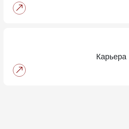
Карьера 
Задать вопрос
Спасибо. Ваш
Адрес
Оставьте свои контактные данные, и мы свяжемся с в
Мы свяжемся с В
Запорожская обл.,