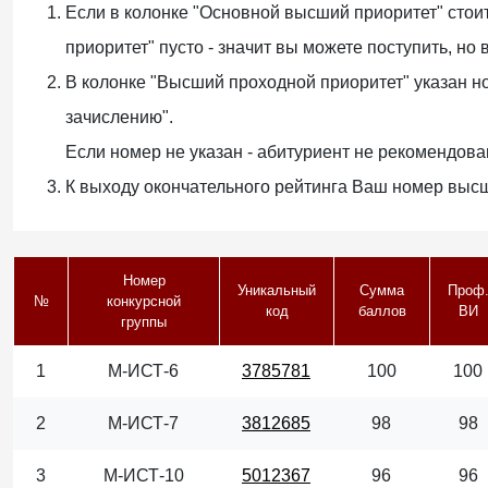
Если в колонке "Основной высший приоритет" стоит
приоритет" пусто - значит вы можете поступить, но
В колонке "Высший проходной приоритет" указан н
зачислению".
Если номер не указан - абитуриент не рекомендова
К выходу окончательного рейтинга Ваш номер выс
Номер
Уникальный
Сумма
Проф
№
конкурсной
код
баллов
ВИ
группы
1
М-ИСТ-6
3785781
100
100
2
М-ИСТ-7
3812685
98
98
3
М-ИСТ-10
5012367
96
96